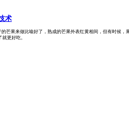
技术
，我们拿这个季节盛产的芒果来做比喻好了，熟成的芒果外表红黄相间，但有
了就更好吃。