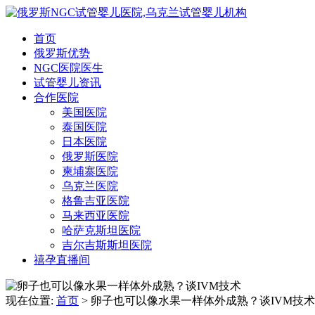
首页
俄罗斯优势
NGC医院医生
试管婴儿资讯
合作医院
美国医院
泰国医院
日本医院
俄罗斯医院
柬埔寨医院
乌克兰医院
格鲁吉亚医院
马来西亚医院
哈萨克斯坦医院
吉尔吉斯斯坦医院
禧孕直播间
现在位置:
首页
> 卵子也可以像水果一样体外成熟？谈IVM技术