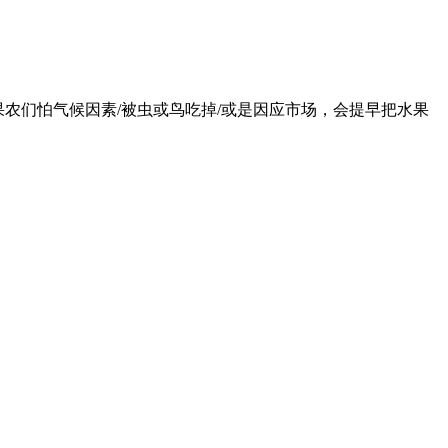
时候，果农们怕气候因素/被虫或鸟吃掉/或是因应市场，会提早把水果