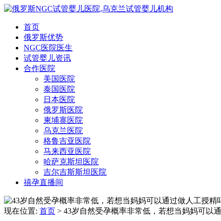
首页
俄罗斯优势
NGC医院医生
试管婴儿资讯
合作医院
美国医院
泰国医院
日本医院
俄罗斯医院
柬埔寨医院
乌克兰医院
格鲁吉亚医院
马来西亚医院
哈萨克斯坦医院
吉尔吉斯斯坦医院
禧孕直播间
现在位置:
首页
> 43岁自然受孕概率非常低，若想当妈妈可以