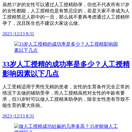
虽然37岁的女性可以通过人工授精助孕，但也不代表所有37岁
的女性都能，人工授精也是有禁忌症的，若是大家不幸成为人
工授精禁忌人群中的一员，那么就不要再考虑通过人工授精怀
孕了，况且医生也不建议大家这么做。
2023 /12/23 8:31
33岁人工授精的成功率是多少？人工授精
影响因素以下几点
人工受精适用于男性无精的患者，女性的生育条件完全正常的
情况下去做的辅助受孕，而人工授精虽然对女性的年龄有要
求，但33岁时可以做人工授精来助孕的，除非女性患有导致不
能生育的重大疾病。
2023 /12/13 8:31