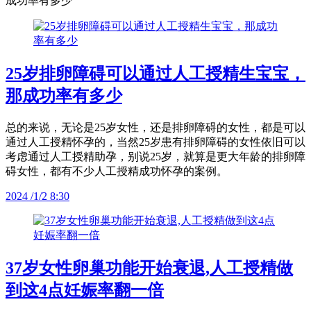
成功率有多少
25岁排卵障碍可以通过人工授精生宝宝，
那成功率有多少
总的来说，无论是25岁女性，还是排卵障碍的女性，都是可以
通过人工授精怀孕的，当然25岁患有排卵障碍的女性依旧可以
考虑通过人工授精助孕，别说25岁，就算是更大年龄的排卵障
碍女性，都有不少人工授精成功怀孕的案例。
2024 /1/2 8:30
37岁女性卵巢功能开始衰退,人工授精做
到这4点妊娠率翻一倍