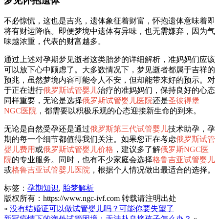
梦见怀抱遗体
不必惊慌，这也是吉兆，遗体象征着财富，怀抱遗体意味着即
将有财运降临。即便梦境中遗体有异味，也无需嫌弃，因为气
味越浓重，代表的财富越多。
通过上述对孕期梦见逝者这类胎梦的详细解析，准妈妈们应该
可以放下心中顾虑了。大多数情况下，梦见逝者都属于吉祥的
预兆，虽然梦境内容可能令人不安，但却能带来好的预示。对
于正在进行
俄罗斯试管婴儿
治疗的准妈妈们，保持良好的心态
同样重要，无论是选择
俄罗斯试管婴儿医院
还是
圣彼得堡
NGC医院
，都需要以积极乐观的心态迎接新生命的到来。
无论是自然受孕还是通过
俄罗斯第三代试管婴儿
技术助孕，孕
期的每一个细节都值得我们关注。如果您正在考虑
俄罗斯试管
婴儿费用
或
俄罗斯试管婴儿价格
，建议多了解
俄罗斯NGC医
院
的专业服务。同时，也有不少家庭会选择
格鲁吉亚试管婴儿
或
格鲁吉亚试管婴儿医院
，根据个人情况做出最适合的选择。
标签：
孕期知识
,
胎梦解析
版权所有：https://www.ngc-ivf.com 转载请注明出处
«
没有结婚证可以做试管婴儿吗？可能你要失望了
新冠疫情下的海外试管困境：无法赴乌接孩子怎么办？
»