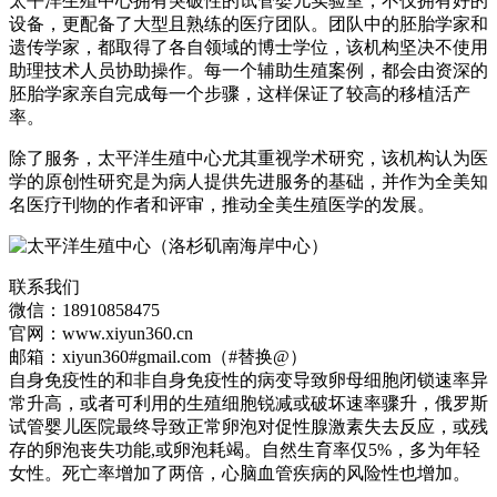
太平洋生殖中心拥有突破性的试管婴儿实验室，不仅拥有好的
设备，更配备了大型且熟练的医疗团队。团队中的胚胎学家和
遗传学家，都取得了各自领域的博士学位，该机构坚决不使用
助理技术人员协助操作。每一个辅助生殖案例，都会由资深的
胚胎学家亲自完成每一个步骤，这样保证了较高的移植活产
率。
除了服务，太平洋生殖中心尤其重视学术研究，该机构认为医
学的原创性研究是为病人提供先进服务的基础，并作为全美知
名医疗刊物的作者和评审，推动全美生殖医学的发展。
联系我们
微信：18910858475
官网：www.xiyun360.cn
邮箱：xiyun360#gmail.com（#替换@）
自身免疫性的和非自身免疫性的病变导致卵母细胞闭锁速率异
常升高，或者可利用的生殖细胞锐减或破坏速率骤升，俄罗斯
试管婴儿医院最终导致正常卵泡对促性腺激素失去反应，或残
存的卵泡丧失功能,或卵泡耗竭。自然生育率仅5%，多为年轻
女性。死亡率增加了两倍，心脑血管疾病的风险性也增加。