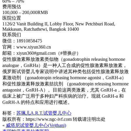
60% – 70%
费用预估
100,000 – 200,000RMB
医院位置
1126/2 Vanit Building II, Lobby Floor, New Petchburi Road,
Makkasan, Ratchathewi, Bangkok 10400
联系我们
微信：18910858475
官网：www.xiyun360.cn
邮箱：xiyun360#gmail.com（#替换@）
促性腺激素释放激素类似物（gonadotrophin releasing hormone
analogue，GnRHa）是一种人工合成的促性腺激素释放激素，
俄罗斯试管婴儿专家说明中讲述其种类包括促性腺激素释放激
素激动剂 （gonadotropin releasing hormone agonist，GnRH-a）
和促性腺激素释放激素拮抗剂 （gonadotropin releasing hormone
antagonist，GnRH-A）。目前这两类激素，尤其 GnRH-a，在
临床上被广泛用于多种妇产科疾病的治疗。现就 GnRH-a 和
GnRH-A 的特点和应用进行概述。
标签：
苏珮儿A.R.T.试管婴儿中心
版权所有：https://www.ngc-ivf.com 转载请注明出处
«
威塔尼试管婴儿中心(Vejthani)