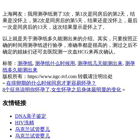
上海网友：我用测孕纸测了3次，第1次是同房后的第2天，结
果是没怀上，第2次是同房后的第5天，结果还是没怀上，最后
一次是同房后的13天，这次结果显示是怀上了。
以上就是关于测孕纸多久能测出来的介绍。其实，只要按照正
确的时间用测孕纸进行验孕，准确率都是很高的，测过之后不
确定的姐妹们还可去医院测一次血HCG来再次确认。
标签：
测孕纸
,
测孕纸什么时候用
,
测孕纸几天能测出来
,
测孕
纸多久能测出来
版权所有：https://www.ngc-ivf.com 转载请注明出处
«
在排卵期的什么时候同房才更容易怀孕？
8个征兆说明你怀孕了,女生怀孕之后身体最明显的变化
»
友情链接
DNA亲子鉴定
HIV洗精
乌克兰试管婴儿
乌克兰试管婴儿