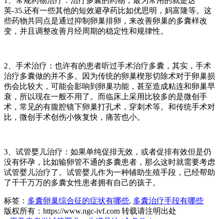
1、常规药物治疗：治疗多囊的药物，最为常用的就是达
英-35.还有一些其他的短效避孕药比如优思明，妈富隆等。这
些药物共同点是通过抑制卵巢排卵，来改善卵巢的多囊样改
变，并且调整改善月经周期的稳定性和规律性。
2、手术治疗：也许有的患者听过手术治疗多囊，其实，手术
治疗多囊做的并不多。因为传统的卵巢楔形切除术对于卵巢损
伤会比较大，可能会影响到卵巢功能，甚至造成粘连和卵巢早
衰，所以现在一般不用了。而临床上采用比较多的是微创手
术，常见的有腹腔镜下卵巢打孔术，穿刺术等。和传统手术对
比，微创手术创伤小恢复快，痛苦也小。
3、试管婴儿治疗：如果单纯促排无效，或者促排有效但是仍
没有怀孕，比如输卵管不通的多囊患者，那么这时就需要考虑
试管婴儿治疗了。试管婴儿作为一种辅助生殖手段，已经帮助
了千千万万的多囊女性患者拥有自己的孩子。
标签：
多囊卵巢综合征的症状有哪些
,
多囊治疗手段有哪些
版权所有：https://www.ngc-ivf.com 转载请注明出处