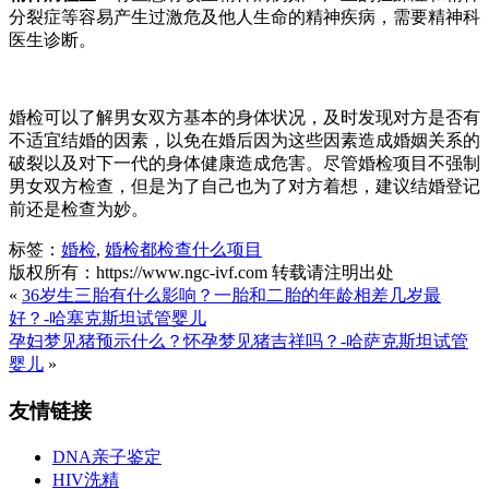
分裂症等容易产生过激危及他人生命的精神疾病，需要精神科
医生诊断。
婚检可以了解男女双方基本的身体状况，及时发现对方是否有
不适宜结婚的因素，以免在婚后因为这些因素造成婚姻关系的
破裂以及对下一代的身体健康造成危害。尽管婚检项目不强制
男女双方检查，但是为了自己也为了对方着想，建议结婚登记
前还是检查为妙。
标签：
婚检
,
婚检都检查什么项目
版权所有：https://www.ngc-ivf.com 转载请注明出处
«
36岁生三胎有什么影响？一胎和二胎的年龄相差几岁最
好？-哈塞克斯坦试管婴儿
孕妇梦见猪预示什么？怀孕梦见猪吉祥吗？-哈萨克斯坦试管
婴儿
»
友情链接
DNA亲子鉴定
HIV洗精